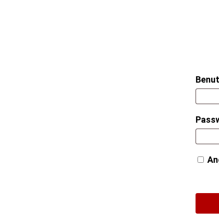
Benut
Pass
An