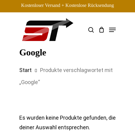
Skip
Kostenloser Versand + Kostenlose Rücksendung
to
main
search
Menu
content
Search
Google
Start
Produkte verschlagwortet mit
„Google“
Es wurden keine Produkte gefunden, die
deiner Auswahl entsprechen.