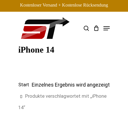
Skip
Kostenloser Versand + Kostenlose Rücksendung
to
main
search
Menu
content
Search
iPhone 14
Einzelnes Ergebnis wird angezeigt
Start
Produkte verschlagwortet mit „iPhone
14“