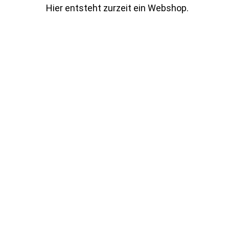
Skip
Hier entsteht zurzeit ein Webshop.
to
main
content