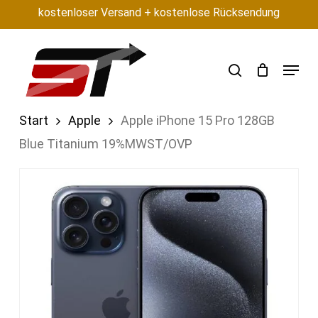
Skip
kostenloser Versand + kostenlose Rücksendung
to
main
search
Menu
content
Start
Apple
Apple iPhone 15 Pro 128GB
Blue Titanium 19%MWST/OVP