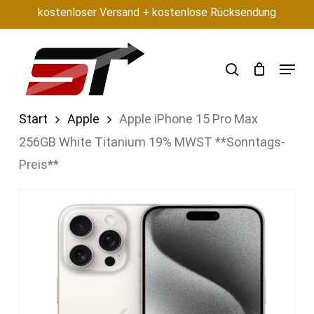
Skip
kostenloser Versand + kostenlose Rücksendung
to
main
search
Menu
content
Start
Apple
Apple iPhone 15 Pro Max
256GB White Titanium 19% MWST **Sonntags-
Preis**