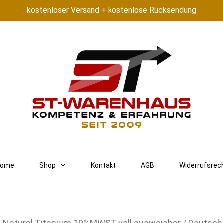
kostenloser Versand + kostenlose Rücksendung
ome
Shop
Kontakt
AGB
Widerrufsrec
B Natural Titanium 19%MWST voll ausweisbar / Deutsch