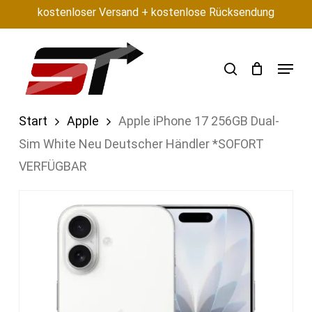
Skip
kostenloser Versand + kostenlose Rücksendung
to
main
search
Menu
content
Start
Apple
Apple iPhone 17 256GB Dual-
Sim White Neu Deutscher Händler *SOFORT
VERFÜGBAR